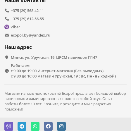
Наши контакты
Абсолютная устойчивость к воздействию влаги
100%
+375 (29) 568-42-11
Возможность укладки на полы с подогревом
Сертификаты качества для использования в
+375 (29) 612-56-55
общественных помещениях, домах, детских и
Viber
медицинских учреждениях
Эмиссия вредных веществ равна 0
ecopol.by@yandex.ru
Простота монтажа
Долговечность использования
Наш адрес
Где купить виниловый пол Alta
Минск, ул. Уручская, 19, ЦРСМ павильон П147
Step?
Работаем
с 9:00 до 19:00 Интернет-магазин (Без выходных)
Приглашаем приехать к нам в магазин и посмотреть
c 9:30 до 16:00 магазин Уручская, 19 ( Вс, Пн - выходной)
образцы в живую. Мы подробно расскажем все
особенности укладки и характеристиками. Сравним с
другими производителями.
Магазин напольных покрытий Ecopol предлагает большой выбор
виниловых и ламинированных полов на любой вкус. Опыт
работы более 10 лет. Звоните, приходите и мы с радостью
поможем!