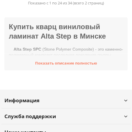
Показано с 1 по 24 из 34 (всего 2 страниц)
Купить кварц виниловый
ламинат Alta Step в Минске
Alta Step SPC
(Stone Polymer Composite) - это каменно-
полимерный композит последнее поколение группы
виниловых покрытий. Известняк (карбонат кальция)
Показать описание полностью
соединяется с поливинилхлоридом в пропорции 75/25.
Единая жесткая минеральная основа, спрессованная под
высоким давлением с декоративной пленкой и защитным
покрытием.
Преобладание минерального наполнителя в едином
композитном слое обеспечивает уникальность:
Информация
водостойкость, стабильность, прочность, сочетаемость с
теплыми полами, простоту укладки.
Преимущества и ключевые
Служба поддержки
характеристики Alta Step
Встроенная подложка IXPE толщиной 1 мм